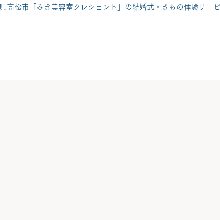
県高松市「みき美容室クレシェント」の結婚式・きもの体験サー
着付け
ブライダル
きもの体験